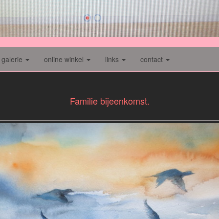
galerie
online winkel
links
contact
Familie bijeenkomst.