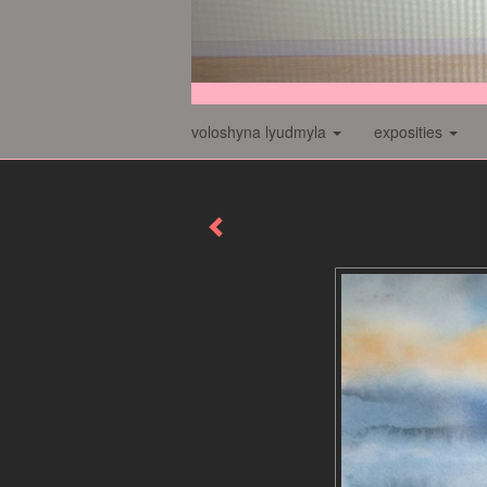
voloshyna lyudmyla
exposities