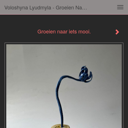
Voloshyna Lyudmyla - Groeien Naar Iets Mooi.
Tog
navi
Groeien naar iets mooi.