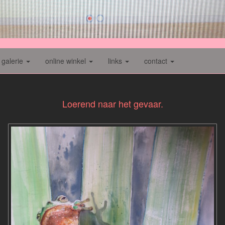
galerie
online winkel
links
contact
Loerend naar het gevaar.