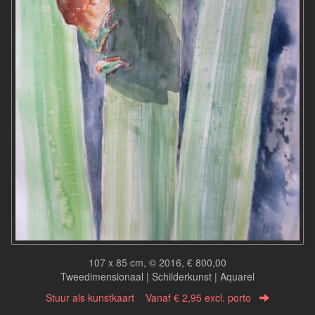
107 x 85 cm, © 2016, € 800,00
Tweedimensionaal | Schilderkunst | Aquarel
Stuur als kunstkaart
Vanaf € 2,95 excl. porto