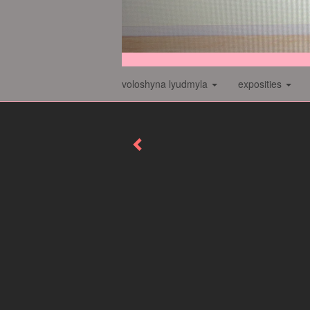
voloshyna lyudmyla
exposities