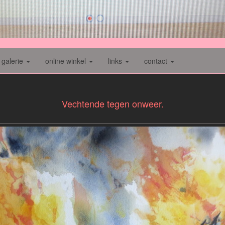
galerie
online winkel
links
contact
Vechtende tegen onweer.