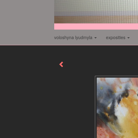
voloshyna lyudmyla
exposities